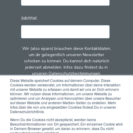
Jobtitel
Wir (also eparo) brauchen diese Kontaktdaten,
um dir gelegentlich unseren Newsletter
schicken zu können. Du kannst dich natürlich
jederzeit abmelden. Infos dazu findest du in
unseren Datenschutzbestimmungen.
Diese Website speichert Cookies auf deinem Computer. Diese
Cookies werden verwendet, um Informationen über deine Interaktion
Mit dem Klick auf "Abschicken" stimmst du zu,
mit unserer Website zu erfassen und damit wir uns an Dich erinnern
dass wir (also eparo) deine Kontaktdaten zu
können. Wir nutzen diese Informationen, um unsere Website zu
optimieren und um Analysen und Kennzahlen über unsere Besucher
diesem Zweck speichern und verarbeiten.
auf dieser Website und anderen Medien-Seiten zu erstellen. Mehr
Infos über die von uns eingesetzten Cookies findest Du in unserer
Datenschutzrichtlinie.
Wenn Du die Cookies nicht akzeptierst, werden keine
Besuchsinformationen von Dir gespeichert. Ein einzelnes Cookie wird
in Deinem Browser gesetzt, um daran zu erinnern, dass Du nicht
nachverfolgt werden möchtest.