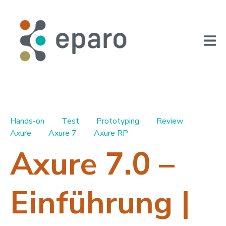
Hands-on
Test
Prototyping
Review
Axure
Axure 7
Axure RP
Axure 7.0 –
Einführung |