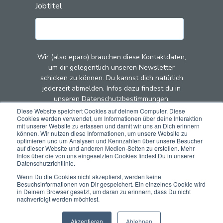
Jobtitel
Wir (also eparo) brauchen diese Kontaktdaten,
um dir gelegentlich unseren Newsletter
schicken zu können. Du kannst dich natürlich
jederzeit abmelden. Infos dazu findest du in
unseren Datenschutzbestimmungen.
Diese Website speichert Cookies auf deinem Computer. Diese
Cookies werden verwendet, um Informationen über deine Interaktion
Mit dem Klick auf "Abschicken" stimmst du zu,
mit unserer Website zu erfassen und damit wir uns an Dich erinnern
dass wir (also eparo) deine Kontaktdaten zu
können. Wir nutzen diese Informationen, um unsere Website zu
optimieren und um Analysen und Kennzahlen über unsere Besucher
diesem Zweck speichern und verarbeiten.
auf dieser Website und anderen Medien-Seiten zu erstellen. Mehr
Infos über die von uns eingesetzten Cookies findest Du in unserer
Datenschutzrichtlinie.
Wenn Du die Cookies nicht akzeptierst, werden keine
Besuchsinformationen von Dir gespeichert. Ein einzelnes Cookie wird
in Deinem Browser gesetzt, um daran zu erinnern, dass Du nicht
nachverfolgt werden möchtest.
Akzeptieren
Ablehnen