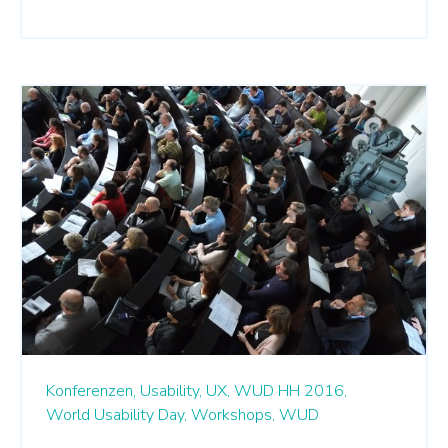
Konferenzen,
Usability,
UX,
WUD HH 2016,
World Usability Day,
Workshops,
WUD