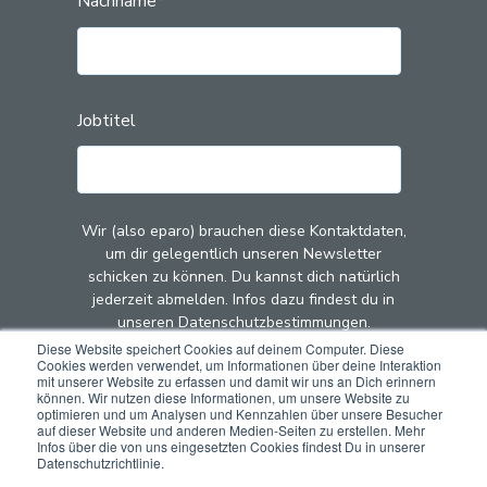
Nachname
*
Jobtitel
Wir (also eparo) brauchen diese Kontaktdaten,
um dir gelegentlich unseren Newsletter
schicken zu können. Du kannst dich natürlich
jederzeit abmelden. Infos dazu findest du in
unseren Datenschutzbestimmungen.
Diese Website speichert Cookies auf deinem Computer. Diese
Cookies werden verwendet, um Informationen über deine Interaktion
Mit dem Klick auf "Abschicken" stimmst du zu,
mit unserer Website zu erfassen und damit wir uns an Dich erinnern
dass wir (also eparo) deine Kontaktdaten zu
können. Wir nutzen diese Informationen, um unsere Website zu
optimieren und um Analysen und Kennzahlen über unsere Besucher
diesem Zweck speichern und verarbeiten.
auf dieser Website und anderen Medien-Seiten zu erstellen. Mehr
Infos über die von uns eingesetzten Cookies findest Du in unserer
Datenschutzrichtlinie.