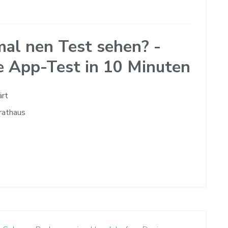
al nen Test sehen? -
e App-Test in 10 Minuten
ärt
trathaus