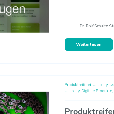
Dr. Rolf Schulte S
Weiterlesen
Produktreiferei,
Usability,
Us
Usability,
Digitale Produkte,
Produktreife