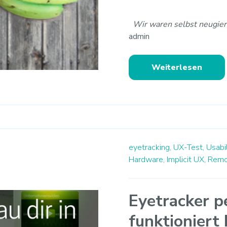
Wir waren selbst neugier
admin
Weiterlesen
eyetracking,
UX-Test,
Usabil
Hardware,
Implicit UX,
Remo
Eyetracker p
funktioniert