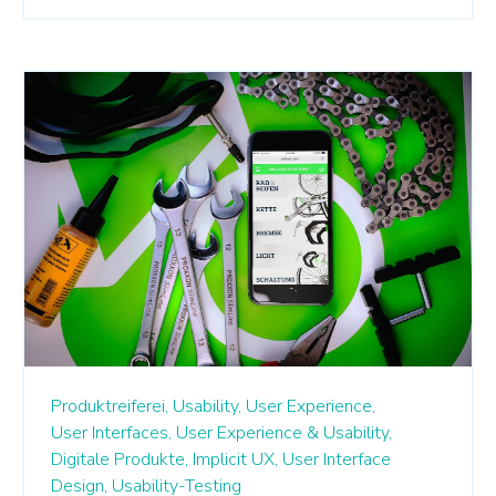
Produktreiferei,
Usability,
User Experience,
User Interfaces,
User Experience & Usability,
Digitale Produkte,
Implicit UX,
User Interface
Design,
Usability-Testing