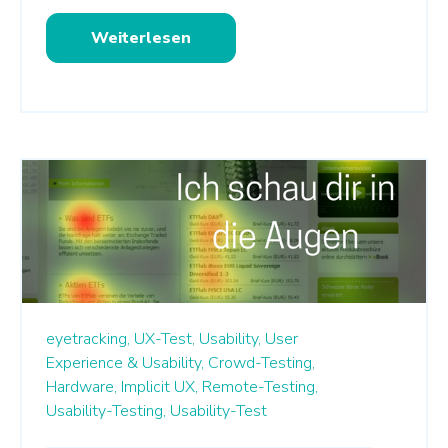
Weiterlesen
eyetracking,
UX-Test,
Usability,
User
Experience & Usability,
Crowd-Testing,
Hardware,
Implicit UX,
Remote-Testing,
Usability-Testing,
Usability-Test