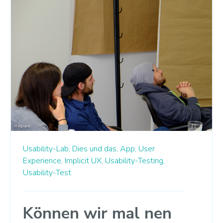
Usability-Lab,
Dies und das,
App,
User
Experience,
Implicit UX,
Usability-Testing,
Usability-Test
Können wir mal nen