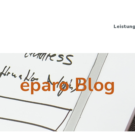
Leistun
eparo Blog