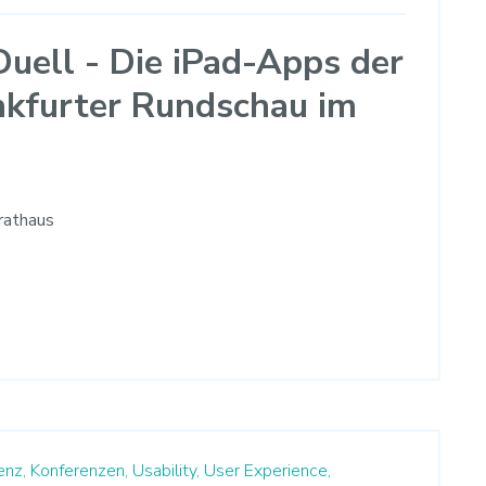
Duell - Die iPad-Apps der
nkfurter Rundschau im
trathaus
enz,
Konferenzen,
Usability,
User Experience,