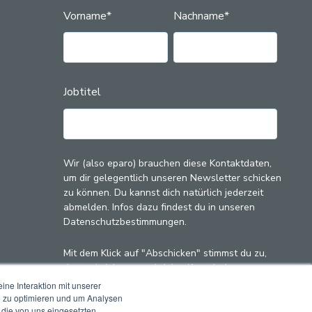
Vorname
*
Nachname
*
Jobtitel
Wir (also eparo) brauchen diese Kontaktdaten,
um dir gelegentlich unseren Newsletter schicken
zu können. Du kannst dich natürlich jederzeit
abmelden. Infos dazu findest du in unseren
Datenschutzbestimmungen.
Mit dem Klick auf "Abschicken" stimmst du zu,
dass wir (also eparo) deine Kontaktdaten zu
diesem Zweck speichern und verarbeiten.
ne Interaktion mit unserer
e zu optimieren und um Analysen
 die von uns eingesetzten