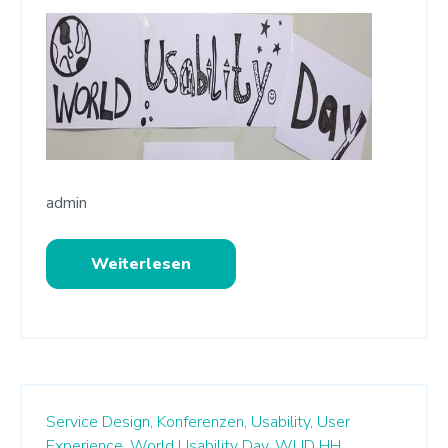
admin
Weiterlesen
Service Design,
Konferenzen,
Usability,
User
Experience,
World Usability Day,
WUD HH