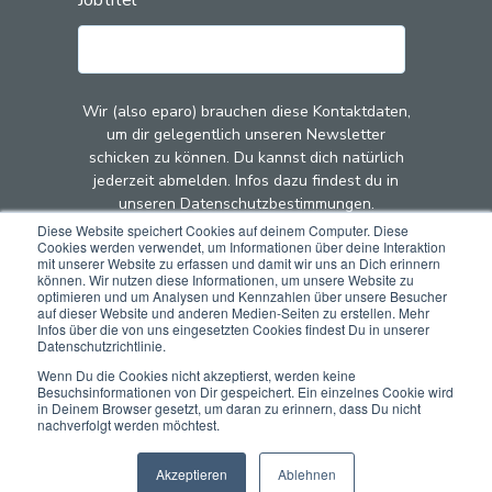
Wir (also eparo) brauchen diese Kontaktdaten,
um dir gelegentlich unseren Newsletter
schicken zu können. Du kannst dich natürlich
jederzeit abmelden. Infos dazu findest du in
unseren Datenschutzbestimmungen.
Diese Website speichert Cookies auf deinem Computer. Diese
Cookies werden verwendet, um Informationen über deine Interaktion
Mit dem Klick auf "Abschicken" stimmst du zu,
mit unserer Website zu erfassen und damit wir uns an Dich erinnern
dass wir (also eparo) deine Kontaktdaten zu
können. Wir nutzen diese Informationen, um unsere Website zu
optimieren und um Analysen und Kennzahlen über unsere Besucher
diesem Zweck speichern und verarbeiten.
auf dieser Website und anderen Medien-Seiten zu erstellen. Mehr
Infos über die von uns eingesetzten Cookies findest Du in unserer
Datenschutzrichtlinie.
Wenn Du die Cookies nicht akzeptierst, werden keine
Besuchsinformationen von Dir gespeichert. Ein einzelnes Cookie wird
in Deinem Browser gesetzt, um daran zu erinnern, dass Du nicht
nachverfolgt werden möchtest.
Akzeptieren
Ablehnen