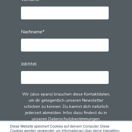
Nachname
*
Jobtitel
Wir (also eparo) brauchen diese Kontaktdaten,
um dir gelegentlich unseren Newsletter
schicken zu können. Du kannst dich natürlich
jederzeit abmelden. Infos dazu findest du in
unseren Datenschutzbestimmungen.
Diese Website speichert Cookies auf deinem Computer. Diese
Cookies werden verwendet, um Informationen über deine Interaktion