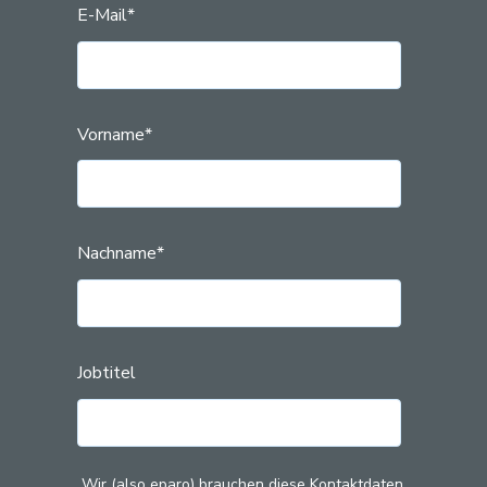
E-Mail
*
Vorname
*
Nachname
*
Jobtitel
Wir (also eparo) brauchen diese Kontaktdaten,