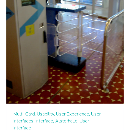
Multi-Card,
Usability,
User Experience,
User
Interfaces,
Interface,
Alsterhalle,
User-
Interface