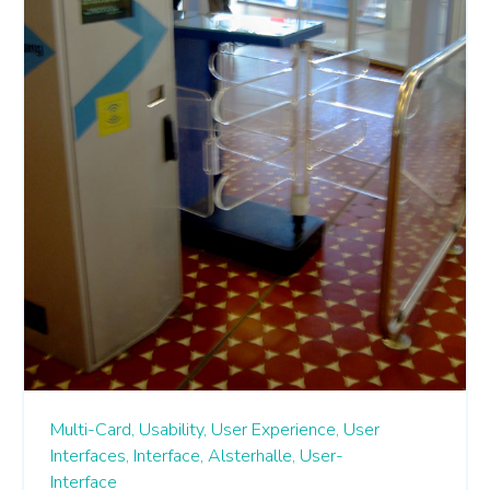
Multi-Card,
Usability,
User Experience,
User
Interfaces,
Interface,
Alsterhalle,
User-
Interface