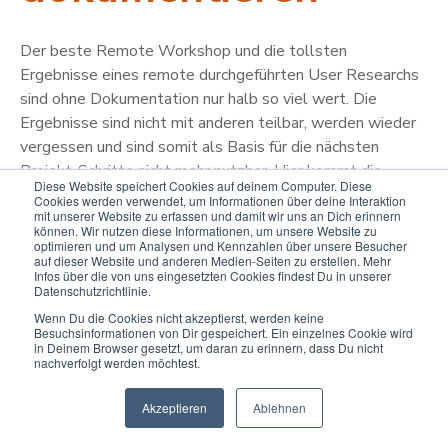
Der beste Remote Workshop und die tollsten
Ergebnisse eines remote durchgeführten User Researchs
sind ohne Dokumentation nur halb so viel wert. Die
Ergebnisse sind nicht mit anderen teilbar, werden wieder
vergessen und sind somit als Basis für die nächsten
Projekt-Schritte nicht mehr nutzbar. Hier kommt die
Diese Website speichert Cookies auf deinem Computer. Diese
größte Stärke von Remote Workshops und Meetings
Cookies werden verwendet, um Informationen über deine Interaktion
mit unserer Website zu erfassen und damit wir uns an Dich erinnern
zum Tragen, denn was bei Anwesenheits-Terminen (also
können. Wir nutzen diese Informationen, um unsere Website zu
normalen, physischen Meetings und Workshops) total
optimieren und um Analysen und Kennzahlen über unsere Besucher
auf dieser Website und anderen Medien-Seiten zu erstellen. Mehr
nervt und im Nachgang zusätzliche Arbeit verursacht, ist
Infos über die von uns eingesetzten Cookies findest Du in unserer
bei remote durchgeführten Terminen automatisch mit
Datenschutzrichtlinie.
dabei.
Wenn Du die Cookies nicht akzeptierst, werden keine
Besuchsinformationen von Dir gespeichert. Ein einzelnes Cookie wird
in Deinem Browser gesetzt, um daran zu erinnern, dass Du nicht
Alle Videokonferenztools haben z.B. eine eingebaute
nachverfolgt werden möchtest.
Aufnahmefunktion, mit der das ganze Meeting, oder
Akzeptieren
Ablehnen
ausgewählte Teile, aufgezeichnet werden können. Später
kann man einfach nochmal reinschauen und nichts geht