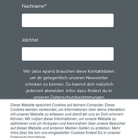
Nachname
*
Jobtitel
Wir (also eparo) brauchen diese Kontaktdaten,
um dir gelegentlich unseren Newsletter
schicken zu können. Du kannst dich natürlich
jederzeit abmelden. Infos dazu findest du in
unseren Datenschutzbestimmungen.
Diese Website speichert Cookies auf deinem Computer. Diese
Cookies werden verwendet, um Informationen über deine Interaktion
Mit dem Klick auf "Abschicken" stimmst du zu,
mit unserer Website zu erfassen und damit wir uns an Dich erinnern
dass wir (also eparo) deine Kontaktdaten zu
können. Wir nutzen diese Informationen, um unsere Website zu
optimieren und um Analysen und Kennzahlen über unsere Besucher
diesem Zweck speichern und verarbeiten.
auf dieser Website und anderen Medien-Seiten zu erstellen. Mehr
Infos über die von uns eingesetzten Cookies findest Du in unserer
Datenschutzrichtlinie.