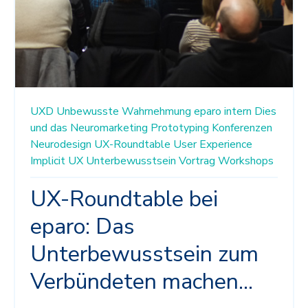
UXD
Unbewusste Wahrnehmung
eparo intern
Dies
und das
Neuromarketing
Prototyping
Konferenzen
Neurodesign
UX-Roundtable
User Experience
Implicit UX
Unterbewusstsein
Vortrag
Workshops
UX-Roundtable bei
eparo: Das
Unterbewusstsein zum
Verbündeten machen...